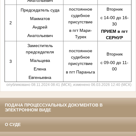
Анатольевич
постоянное
Вторник
Председатель суда
судебное
с 14-00 до 16-
Макматов
присутствие
2
30
Андрей
в пгт Мари-
ПРИЕМ в пгт
Анатольевич
Турек
СЕРНУР
Заместитель
постоянное
председателя
Вторник
судебное
Мальцева
3
с 09-00 до 11-
присутствие
Елена
00
в пгт Параньга
Евгеньевна
опубликовано 08.11.2024 08:41 (МСК), изменено 06.03.2026 12:40 (МСК)
ПОДАЧА ПРОЦЕССУАЛЬНЫХ ДОКУМЕНТОВ В
ЭЛЕКТРОННОМ ВИДЕ
О СУДЕ