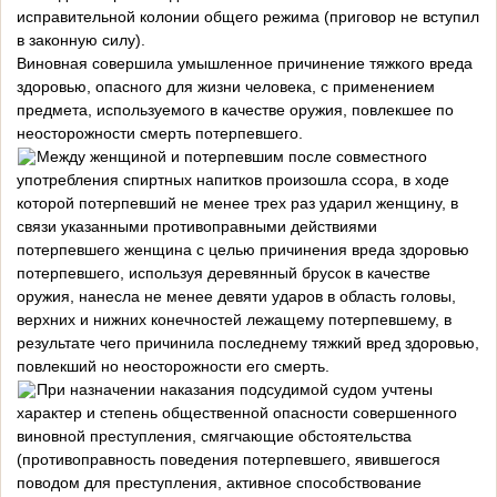
исправительной колонии общего режима (приговор не вступил
в законную силу).
Виновная совершила умышленное причинение тяжкого вреда
здоровью, опасного для жизни человека, с применением
предмета, используемого в качестве оружия, повлекшее по
неосторожности смерть потерпевшего.
Между женщиной и потерпевшим после совместного
употребления спиртных напитков произошла ссора, в ходе
которой потерпевший не менее трех раз ударил женщину, в
связи указанными противоправными действиями
потерпевшего женщина с целью причинения вреда здоровью
потерпевшего, используя деревянный брусок в качестве
оружия, нанесла не менее девяти ударов в область головы,
верхних и нижних конечностей лежащему потерпевшему, в
результате чего причинила последнему тяжкий вред здоровью,
повлекший но неосторожности его смерть.
При назначении наказания подсудимой судом учтены
характер и степень общественной опасности совершенного
виновной преступления, смягчающие обстоятельства
(противоправность поведения потерпевшего, явившегося
поводом для преступления, активное способствование