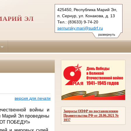
425450, Республика Марий Эл,
п. Сернур, ул. Конакова, д. 13
МАРИЙ ЭЛ
Тел.: (83633) 9-74-20
sernursky.mari@sudrf.ru
развернуть
версия для печати
ечественной войны и
Запросы ОПФР по постановлению
и Марий Эл проведены
Правительства РФ от 28.06.2021 №
1037
УЮТ ПОБЕДУ!»
дей и мировых судей,