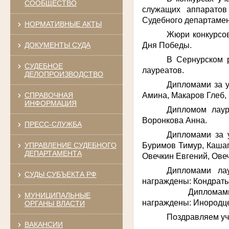
СООБЩЕСТВО
служащих аппаратов
Судебного департамен
НОРМАТИВНЫЕ АКТЫ
Жюри конкурсов
Дня Победы.
ДОКУМЕНТЫ СУДА
В Сернурском 
СУДЕБНОЕ
лауреатов.
ДЕЛОПРОИЗВОДСТВО
Дипломами за 
Амина, Макаров Глеб,
СПРАВОЧНАЯ
ИНФОРМАЦИЯ
Дипломом лау
Воронкова Анна.
ПРЕСС-СЛУЖБА
Дипломами за 
Буримов Тимур, Кашап
УПРАВЛЕНИЕ СУДЕБНОГО
ДЕПАРТАМЕНТА
Овечкин Евгений, Ове
Дипломами ла
СУДЫ СУБЪЕКТА РФ
награждены: Кондрать
Дипломами лауреа
МУНИЦИПАЛЬНЫЕ
награждены: Инородц
ОРГАНЫ ВЛАСТИ
Поздравляем уча
ВАКАНСИИ