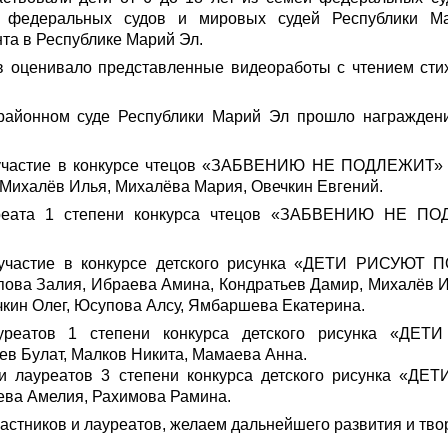
 федеральных судов и мировых судей Республики М
та в Республике Марий Эл.
 оценивало представленные видеоработы с чтением стих
районном суде Республики Марий Эл прошло награжден
участие в конкурсе чтецов «ЗАБВЕНИЮ НЕ ПОДЛЕЖИТ» 
 Михалёв Илья, Михалёва Мария, Овечкин Евгений.
реата 1 степени конкурса чтецов «ЗАБВЕНИЮ НЕ ПО
участие в конкурсе детского рисунка «ДЕТИ РИСУЮТ П
ова Залия, Ибраева Амина, Кондратьев Дамир, Михалёв 
чкин Олег, Юсупова Алсу, Ямбаршева Екатерина.
уреатов 1 степени конкурса детского рисунка «ДЕ
ев Булат, Малков Никита, Мамаева Анна.
тов 3 степени конкурса детского рисунка «ДЕТ
ева Амелия, Рахимова Рамина.
стников и лауреатов, желаем дальнейшего развития и твор