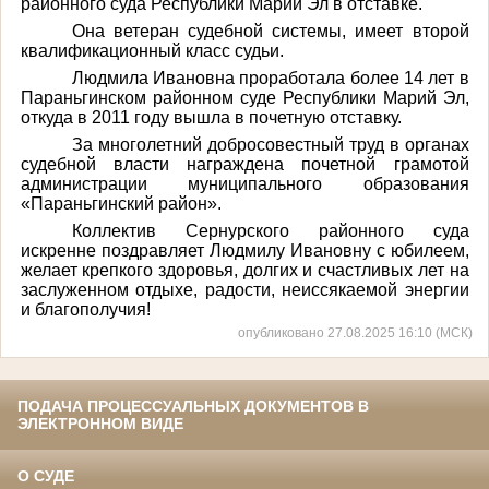
районного суда Республики Марий Эл в отставке.
Она ветеран судебной системы, имеет второй
квалификационный класс судьи.
Людмила Ивановна проработала более 14 лет в
Параньгинском районном суде Республики Марий Эл,
откуда в 2011 году вышла в почетную отставку.
За многолетний добросовестный труд в органах
судебной власти награждена почетной грамотой
администрации муниципального образования
«Параньгинский район».
Коллектив Сернурского районного суда
искренне поздравляет Людмилу Ивановну с юбилеем,
желает крепкого здоровья, долгих и счастливых лет на
заслуженном отдыхе, радости, неиссякаемой энергии
и благополучия!
опубликовано 27.08.2025 16:10 (МСК)
ПОДАЧА ПРОЦЕССУАЛЬНЫХ ДОКУМЕНТОВ В
ЭЛЕКТРОННОМ ВИДЕ
О СУДЕ