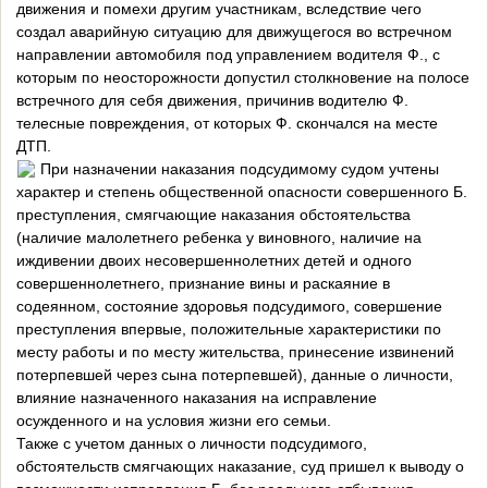
движения и помехи другим участникам, вследствие чего
создал аварийную ситуацию для движущегося во встречном
направлении автомобиля под управлением водителя Ф., с
которым по неосторожности допустил столкновение на полосе
встречного для себя движения, причинив водителю Ф.
телесные повреждения, от которых Ф. скончался на месте
ДТП.
️При назначении наказания подсудимому судом учтены
характер и степень общественной опасности совершенного Б.
преступления, смягчающие наказания обстоятельства
(наличие малолетнего ребенка у виновного, наличие на
иждивении двоих несовершеннолетних детей и одного
совершеннолетнего, признание вины и раскаяние в
содеянном, состояние здоровья подсудимого, совершение
преступления впервые, положительные характеристики по
месту работы и по месту жительства, принесение извинений
потерпевшей через сына потерпевшей), данные о личности,
влияние назначенного наказания на исправление
осужденного и на условия жизни его семьи.
Также с учетом данных о личности подсудимого,
обстоятельств смягчающих наказание, суд пришел к выводу о