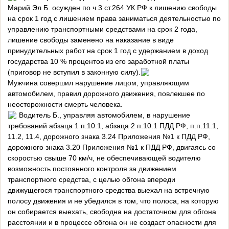
Марий Эл Б. осужден по ч.3 ст.264 УК РФ к лишению свободы
на срок 1 год с лишением права заниматься деятельностью по
управлению транспортными средствами на срок 2 года,
лишение свободы заменено на наказание в виде
принудительных работ на срок 1 год с удержанием в доход
государства 10 % процентов из его заработной платы
(приговор не вступил в законную силу).
Мужчина совершил нарушение лицом, управляющим
автомобилем, правил дорожного движения, повлекшее по
неосторожности смерть человека.
Водитель Б., управляя автомобилем, в нарушение
требований абзаца 1 п.10.1, абзаца 2 п.10.1 ПДД РФ, п.п.11.1,
11.2, 11.4, дорожного знака 3.24 Приложения №1 к ПДД РФ,
дорожного знака 3.20 Приложения №1 к ПДД РФ, двигаясь со
скоростью свыше 70 км/ч, не обеспечивающей водителю
возможность постоянного контроля за движением
транспортного средства, с целью обгона впереди
движущегося транспортного средства выехал на встречную
полосу движения и не убедился в том, что полоса, на которую
он собирается выехать, свободна на достаточном для обгона
расстоянии и в процессе обгона он не создаст опасности для