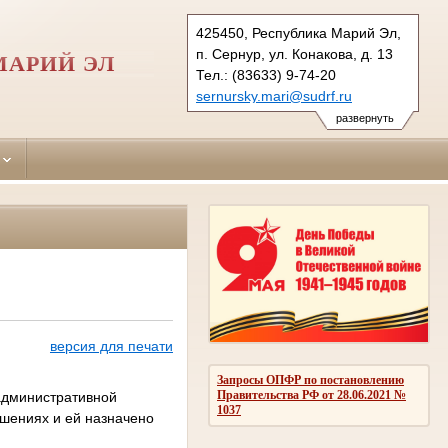
425450, Республика Марий Эл,
п. Сернур, ул. Конакова, д. 13
МАРИЙ ЭЛ
Тел.: (83633) 9-74-20
sernursky.mari@sudrf.ru
развернуть
версия для печати
Запросы ОПФР по постановлению
Правительства РФ от 28.06.2021 №
административной
1037
ушениях и ей назначено