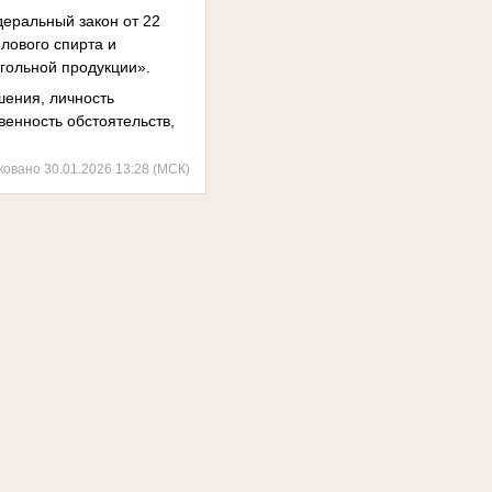
еральный закон от 22
лового спирта и
гольной продукции».
шения, личность
енность обстоятельств,
ковано 30.01.2026 13:28 (МСК)