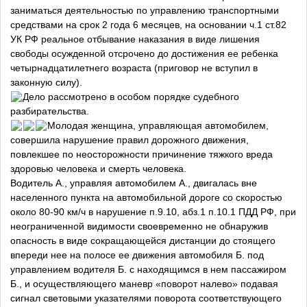
заниматься деятельностью по управлению транспортными
средствами на срок 2 года 6 месяцев, на основании ч.1 ст.82
УК РФ реальное отбывание наказания в виде лишения
свободы осужденной отсрочено до достижения ее ребенка
четырнадцатилетнего возраста (приговор не вступил в
законную силу).
Дело рассмотрено в особом порядке судебного
разбирательства.
Молодая женщина, управляющая автомобилем,
совершила нарушение правил дорожного движения,
повлекшее по неосторожности причинение тяжкого вреда
здоровью человека и смерть человека.
Водитель А., управляя автомобилем А., двигалась вне
населенного пункта на автомобильной дороге со скоростью
около 80-90 км/ч в нарушение п.9.10, абз.1 п.10.1 ПДД РФ, при
неограниченной видимости своевременно не обнаружив
опасность в виде сокращающейся дистанции до стоящего
впереди нее на полосе ее движения автомобиля Б. под
управлением водителя Б. с находящимся в нем пассажиром
Б., и осуществляющего маневр «поворот налево» подавая
сигнал световыми указателями поворота соответствующего