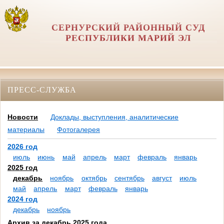
СЕРНУРСКИЙ РАЙОННЫЙ СУД
РЕСПУБЛИКИ МАРИЙ ЭЛ
ПРЕСС-СЛУЖБА
Новости
Доклады, выступления, аналитические
материалы
Фотогалерея
2026 год
июль
июнь
май
апрель
март
февраль
январь
2025 год
декабрь
ноябрь
октябрь
сентябрь
август
июль
май
апрель
март
февраль
январь
2024 год
декабрь
ноябрь
Архив за декабрь 2025 года