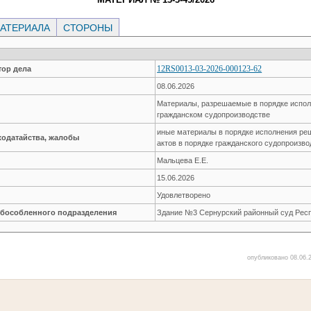
АТЕРИАЛА
СТОРОНЫ
12RS0013-03-2026-000123-62
ор дела
08.06.2026
Материалы, разрешаемые в порядке испол
гражданском судопроизводстве
иные материалы в порядке исполнения ре
ходатайства, жалобы
актов в порядке гражданского судопроизво
Мальцева Е.Е.
15.06.2026
Удовлетворено
обособленного подразделения
Здание №3 Сернурский районный суд Рес
опубликовано 08.06.2