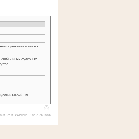
нения решений и иные в
шений и иных судебных
дства
публики Марий Эл
026 12:15, изменено 18.06.2026 18:06